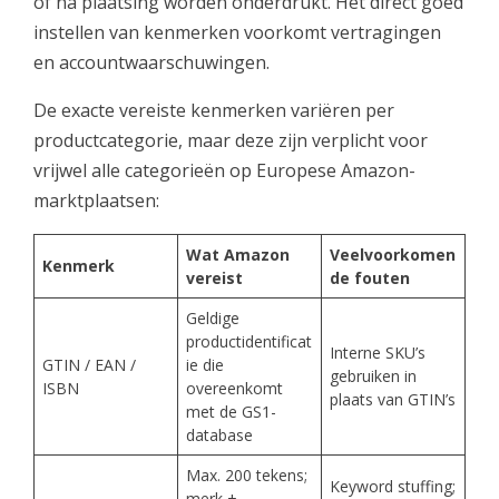
of na plaatsing worden onderdrukt. Het direct goed
instellen van kenmerken voorkomt vertragingen
en accountwaarschuwingen.
De exacte vereiste kenmerken variëren per
productcategorie, maar deze zijn verplicht voor
vrijwel alle categorieën op Europese Amazon-
marktplaatsen:
Wat Amazon
Veelvoorkomen
Kenmerk
vereist
de fouten
Geldige
productidentificat
Interne SKU’s
GTIN / EAN /
ie die
gebruiken in
ISBN
overeenkomt
plaats van GTIN’s
met de GS1-
database
Max. 200 tekens;
Keyword stuffing;
merk +