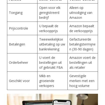
Open voor elk
Alleen op
Toegang
geregistreerd
uitnodiging van
bedrijf
Amazon
U bepaalt de
Amazon bepaalt
Prijscontrole
verkoopprijs
de verkoopprijs
Tweewekelijkse
Gefactureerde
Betalingen
uitbetaling op uw
betalingstermijne
bankrekening
n (30-90 dagen)
U voert de
Amazon voert de
Orderbeheer
bestellingen uit
bestellingen uit
of gebruikt FBA
als retailer
Mkb en
Gevestigde
Geschikt voor
groeiende
merken met een
verkopers
hoog volume