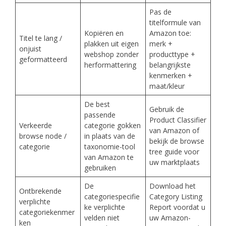
Pas de
titelformule van
Kopiëren en
Amazon toe:
Titel te lang /
plakken uit eigen
merk +
onjuist
webshop zonder
producttype +
geformatteerd
herformattering
belangrijkste
kenmerken +
maat/kleur
De best
Gebruik de
passende
Product Classifier
Verkeerde
categorie gokken
van Amazon of
browse node /
in plaats van de
bekijk de browse
categorie
taxonomie-tool
tree guide voor
van Amazon te
uw marktplaats
gebruiken
De
Download het
Ontbrekende
categoriespecifie
Category Listing
verplichte
ke verplichte
Report voordat u
categoriekenmer
velden niet
uw Amazon-
ken