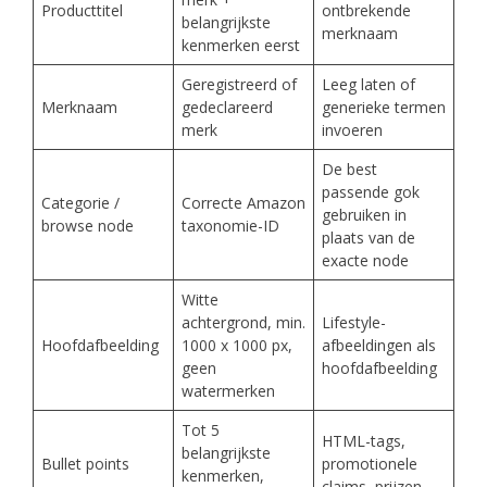
Producttitel
ontbrekende
belangrijkste
merknaam
kenmerken eerst
Geregistreerd of
Leeg laten of
Merknaam
gedeclareerd
generieke termen
merk
invoeren
De best
passende gok
Categorie /
Correcte Amazon
gebruiken in
browse node
taxonomie-ID
plaats van de
exacte node
Witte
achtergrond, min.
Lifestyle-
Hoofdafbeelding
1000 x 1000 px,
afbeeldingen als
geen
hoofdafbeelding
watermerken
Tot 5
HTML-tags,
belangrijkste
Bullet points
promotionele
kenmerken,
claims, prijzen