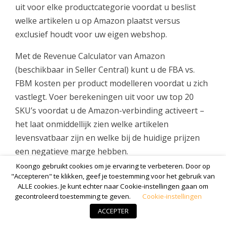
uit voor elke productcategorie voordat u beslist
welke artikelen u op Amazon plaatst versus
exclusief houdt voor uw eigen webshop.
Met de Revenue Calculator van Amazon
(beschikbaar in Seller Central) kunt u de FBA vs.
FBM kosten per product modelleren voordat u zich
vastlegt. Voer berekeningen uit voor uw top 20
SKU’s voordat u de Amazon-verbinding activeert –
het laat onmiddellijk zien welke artikelen
levensvatbaar zijn en welke bij de huidige prijzen
een negatieve marge hebben.
Koongo gebruikt cookies om je ervaring te verbeteren. Door op
Vergelijk Koongo-abonnementen om het juiste
"Accepteren" te klikken, geef je toestemming voor het gebruik van
niveau voor uw catalogusgrootte en bestelvolume
ALLE cookies. Je kunt echter naar Cookie-instellingen gaan om
gecontroleerd toestemming te geven.
Cookie-instellingen
te vinden
ACCEPTER
Bekijk alle ondersteunde verkoopkanalen op