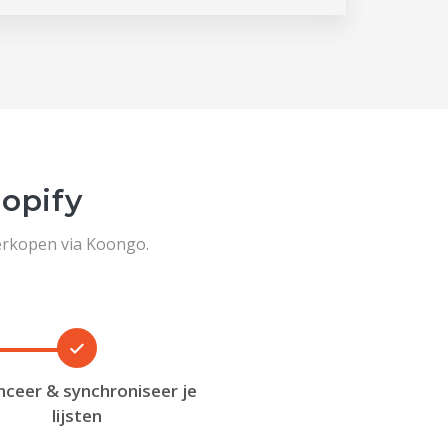
opify
erkopen via Koongo.
nceer & synchroniseer je
lijsten