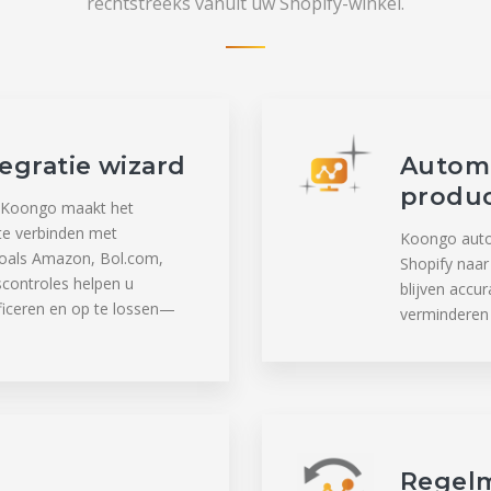
rechtstreeks vanuit uw Shopify-winkel.
egratie wizard
Automa
produ
an Koongo maakt het
te verbinden met
Koongo auto
oals Amazon, Bol.com,
Shopify naar
controles helpen u
blijven accur
ificeren en op te lossen—
verminderen 
Regelm