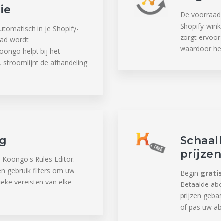
ie
De voorraad 
Shopify-wink
tomatisch in je Shopify-
zorgt ervoor 
aad wordt
waardoor het
oongo helpt bij het
, stroomlijnt de afhandeling
ng
Schaal
prijze
Koongo's Rules Editor.
 en gebruik filters om uw
Begin
grati
eke vereisten van elke
Betaalde ab
prijzen geba
of pas uw ab