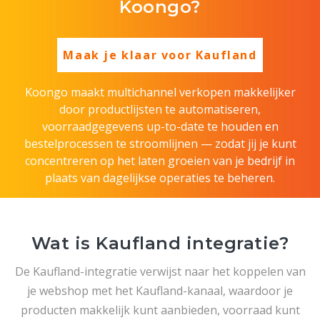
Koongo?
Maak je klaar voor Kaufland
Koongo maakt multichannel verkopen makkelijker
door productlijsten te automatiseren,
voorraadgegevens up-to-date te houden en
bestelprocessen te stroomlijnen — zodat jij je kunt
concentreren op het laten groeien van je bedrijf in
plaats van dagelijkse operaties te beheren.
Wat is Kaufland integratie?
De Kaufland-integratie verwijst naar het koppelen van
je webshop met het Kaufland-kanaal, waardoor je
producten makkelijk kunt aanbieden, voorraad kunt