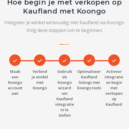
Hoe begin je met verkopen op
Kaufland met Koongo
Integreer je winkel eenvoudig met Kaufland via Koongo.
Volg deze stappen om te beginnen.
Maak
Verbind
Gebruik
Optimaliseer
Activeer
een
je winkel
de
Kaufland
integratie
Koongo
met
Koongo
listings met
en begin
account
Koongo
wizard
Koongo tools
met
aan
om
verkopen
Kaufland
op
integratie
Kaufland
in te
stellen